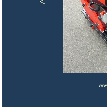
<
www